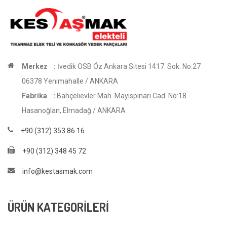
Merkez :
İvedik OSB Öz Ankara Sitesi 1417. Sok. No:27
06378 Yenimahalle / ANKARA
Fabrika :
Bahçelievler Mah. Mayıspınarı Cad. No:18
Hasanoğlan, Elmadağ / ANKARA
+90 (312) 353 86 16
+90 (312) 348 45 72
info@kestasmak.com
ÜRÜN KATEGORİLERİ