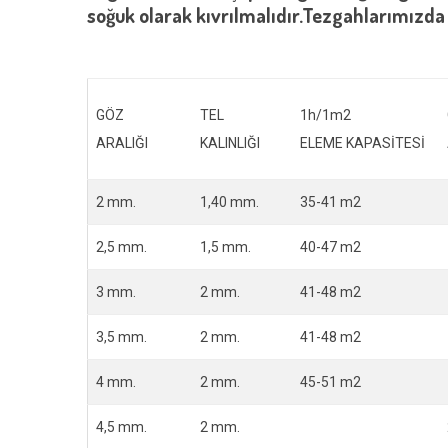
soğuk olarak kıvrılmalıdır.Tezgahlarımız
GÖZ
TEL
1h/1m2
ARALIĞI
KALINLIĞI
ELEME KAPASİTESİ
2 mm.
1,40 mm.
35-41 m2
2,5 mm.
1,5 mm.
40-47 m2
3 mm.
2 mm.
41-48 m2
3,5 mm.
2 mm.
41-48 m2
4 mm.
2 mm.
45-51 m2
4,5 mm.
2 mm.