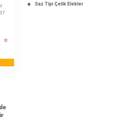
Saz Tipi Çelik Elekler
el
 37
alep
mde
ir