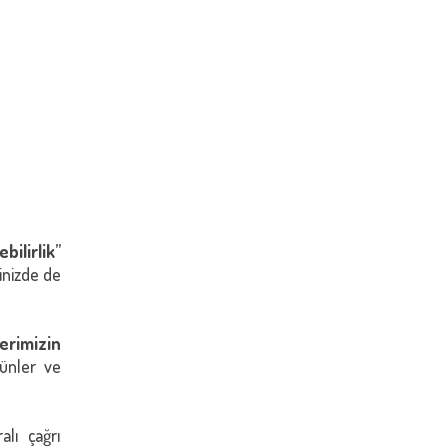
bilirlik
”
rinizde de
erimizin
rünler ve
lı çağrı