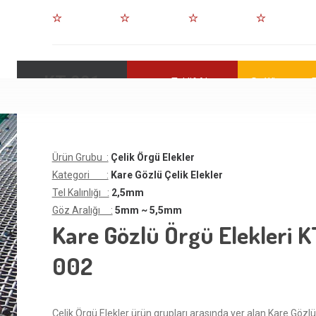
KT-001
Teklif AL
Whatsapp T
Ürün Grubu :
Çelik Örgü Elekler
Kategori :
Kare Gözlü Çelik Elekler
Tel Kalınlığı :
2,5mm
Göz Aralığı :
5mm ~ 5,5mm
Kare Gözlü Örgü Elekleri K
002
Çelik Örgü Elekler ürün grupları arasında yer alan Kare Gözlü