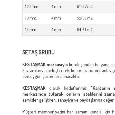
12,5mm.
4 mm.
51-57 m2
13 mm.
4 mm.
52-58 m2
14 mm.
4 mm.
54-61 m2
SETAŞ GRUBU
KESTAŞMAK markasıyla
kuruluşundan bu yana, se
kavramlarıyla birleştirerek, kusursuz hizmet anlayışı
size uygun çözümler sunacaktır.
KESTAŞMAK
olarak hedeflerimiz; "
Kalitenin 
merkezinde tutarak, onların isteklerini zama
servisler geliştiren, sanayiye ve paydaşlarına değer
Müşteri memnuniyetini her zaman kendisi için