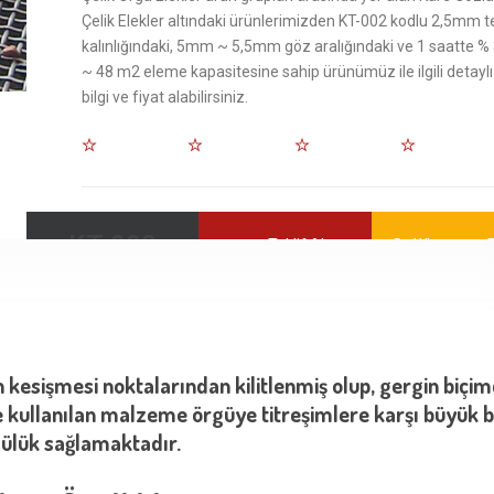
Çelik Elekler altındaki ürünlerimizden KT-002 kodlu 2,5mm t
kalınlığındaki, 5mm ~ 5,5mm göz aralığındaki ve 1 saatte %
~ 48 m2 eleme kapasitesine sahip ürünümüz ile ilgili detaylı
bilgi ve fiyat alabilirsiniz.
KT-002
Teklif AL
Whatsapp T
den kesişmesi noktalarından kilitlenmiş olup, gergin biçi
 kullanılan malzeme örgüye titreşimlere karşı büyük b
lülük sağlamaktadır.