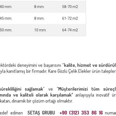
40 mm.
8 mm.
58-70 m2
45 mm.
8 mm.
61-72 m2
50 mm.
10 mm.
64-74 m2
ktördeki deneyimini ve başarısını “
kalite, hizmet ve sürdürüle
yla kanıtlamış bir firmadır. Kare Gözlü Çelik Elekler ürün taleple
sürekliliğini sağlamak
" ve "
Müşterilerimizi tüm süreçl
nında ve kaliteli olarak karşılamak"
anlayışıyla inovatif ü
 katan, dinamik bir çözüm ortağı olmaktır.
 hedef edinen
SETAŞ GRUBU
+90 (312) 353 86 16
numara