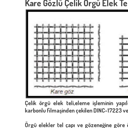
Kare Gözlü Çelik Örgü Elek Tel
Çelik örgü elek teli,eleme işleminin yapı
karbonlu filmaşinden çekilen DINC-17223 ve
Örgü elekler tel çapı ve gözeneğine göre 