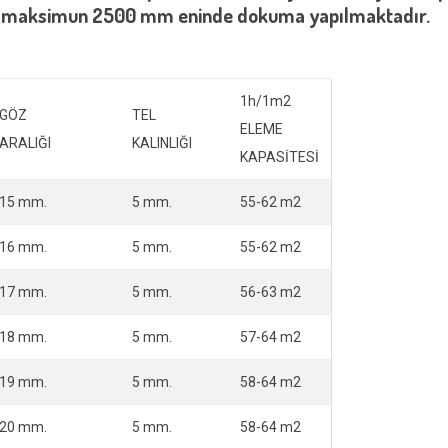
da maksimun 2500 mm eninde dokuma yapılmaktadır.
1h/1m2
GÖZ
TEL
ELEME
ARALIĞI
KALINLIĞI
KAPASİTESİ
15 mm.
5 mm.
55-62 m2
16 mm.
5 mm.
55-62 m2
17 mm.
5 mm.
56-63 m2
18 mm.
5 mm.
57-64 m2
19 mm.
5 mm.
58-64 m2
20 mm.
5 mm.
58-64 m2